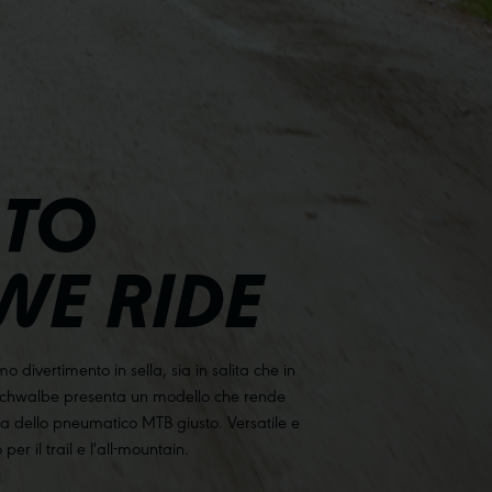
 TO
WE RIDE
divertimento in sella, sia in salita che in
 Schwalbe presenta un modello che rende
lta dello pneumatico MTB giusto. Versatile e
per il trail e l'all-mountain.