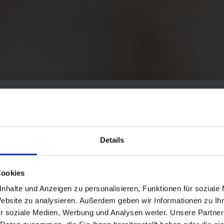
PLE AGE THEY BEGIN TO LEA
ESS BEHIND. AS A KID YOU'
Details
T THEN AS AN ADULT SOMET
 TO PLAY AND HOW IMPORTA
Cookies
nhalte und Anzeigen zu personalisieren, Funktionen für soziale
PLAY."
Website zu analysieren. Außerdem geben wir Informationen zu I
r soziale Medien, Werbung und Analysen weiter. Unsere Partner