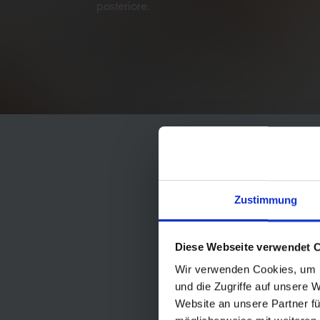
posteriore.
"AS PEO
PLAYFULN
Zustimmung
PLAYING BU
FORGET HOW
Diese Webseite verwendet 
Wir verwenden Cookies, um I
und die Zugriffe auf unsere 
Website an unsere Partner fü