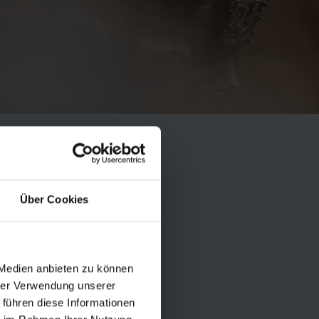
VE THEIR
RE ALWAYS
Über Cookies
IMES PEOPLE
NT IT IS TO
 Medien anbieten zu können
hrer Verwendung unserer
 führen diese Informationen