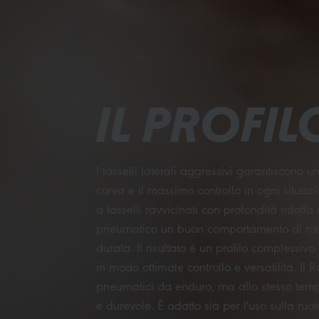
IL PROFIL
I tasselli laterali aggressivi garantiscono
curva e il massimo controllo in ogni situazio
a tasselli ravvicinati con profondità ridotta 
pneumatico un buon comportamento di rot
durata. Il risultato è un profilo complessiv
in modo ottimale controllo e versatilità. Il
pneumatici da enduro, ma allo stesso tem
e durevole. È adatto sia per l'uso sulla ruo