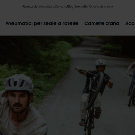
Ricerca del rivenditore
Contatto
Blog
Newsletter
Offerte di lavoro
Pneumatici per sedie a rotelle
Camere d'aria
Acc
RISULTATI POPOLARI
LIK VALVE
RECYCLING
NON PERFORABILE
INDICAZIO