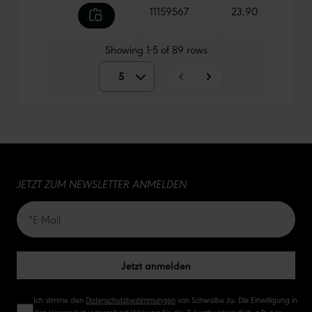
11159567
23,90 €
630 
Showing
1-5
of
89
rows
5
5
10
15
JETZT ZUM NEWSLETTER ANMELDEN
20
50
Jetzt anmelden
Ich stimme den
Datenschutzbestimmungen
von Schwalbe zu. Die Einwilligung in
den Versand ist jederzeit mit Wirkung für die Zukunft widerruflich, z.B. per