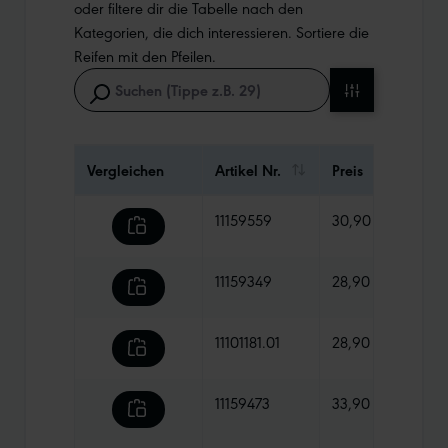
oder filtere dir die Tabelle nach den
Kategorien, die dich interessieren. Sortiere die
Reifen mit den Pfeilen.
Vergleichen
Artikel Nr.
Preis
Gewi
11159559
30,90 €
570 
11159349
28,90 €
755 
11101181.01
28,90 €
765 
11159473
33,90 €
770 