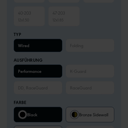
40-203
47-203
12x1.50
12x1.85
TYP
Wired
Folding
AUSFÜHRUNG
Performance
K-Guard
DD, RaceGuard
RaceGuard
FARBE
Black
Bronze Sidewall