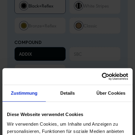
Black+Reflex
White Stripes
Bronze+Reflex
Classic
COMPOUND
ADDIX
SBC
Black'n'Roll
Zustimmung
Details
Über Cookies
Zurücksetzen
Deine Konfiguration
65-584 (27.5x2.60)
•
Wired
•
Performance
•
Black
•
ADDIX
Diese Webseite verwendet Cookies
Weitere Merkmale:
Tube
Wir verwenden Cookies, um Inhalte und Anzeigen zu
personalisieren, Funktionen für soziale Medien anbieten