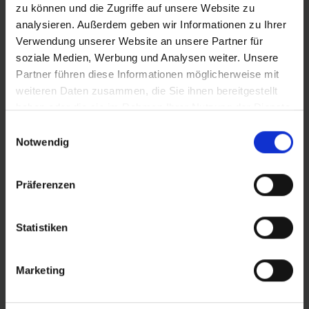
zu können und die Zugriffe auf unsere Website zu
analysieren. Außerdem geben wir Informationen zu Ihrer
ZUR HÄNDLERSUCHE
Verwendung unserer Website an unsere Partner für
soziale Medien, Werbung und Analysen weiter. Unsere
Partner führen diese Informationen möglicherweise mit
KONFIGURATION SPEICHERN
weiteren Daten zusammen, die Sie ihnen bereitgestellt
haben oder die sie im Rahmen Ihrer Nutzung der Dienste
Produktvergleich
gesammelt haben.
Zu den technischen Details
Einwilligungsauswahl
Zur Produktübersicht
Notwendig
Präferenzen
FEATURES
Statistiken
Marketing