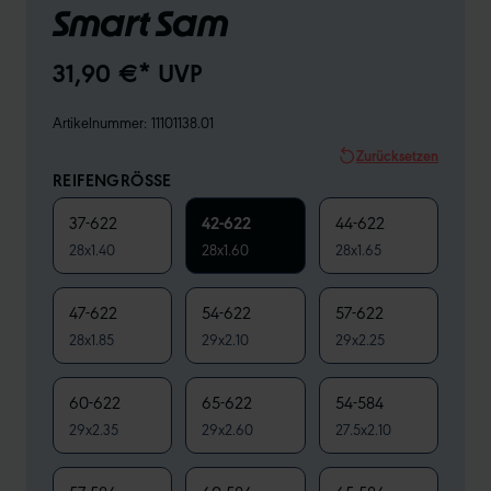
Smart Sam
31,90 €* UVP
Artikelnummer:
11101138.01
Zurücksetzen
REIFENGRÖSSE
37-622
42-622
44-622
28x1.40
28x1.60
28x1.65
47-622
54-622
57-622
28x1.85
29x2.10
29x2.25
60-622
65-622
54-584
29x2.35
29x2.60
27.5x2.10