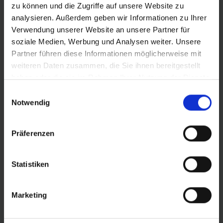
zu können und die Zugriffe auf unsere Website zu
analysieren. Außerdem geben wir Informationen zu Ihrer
ZUR HÄNDLERSUCHE
Verwendung unserer Website an unsere Partner für
soziale Medien, Werbung und Analysen weiter. Unsere
Partner führen diese Informationen möglicherweise mit
KONFIGURATION SPEICHERN
weiteren Daten zusammen, die Sie ihnen bereitgestellt
haben oder die sie im Rahmen Ihrer Nutzung der Dienste
Produktvergleich
gesammelt haben.
Zu den technischen Details
Einwilligungsauswahl
Zur Produktübersicht
Notwendig
Präferenzen
FEATURES
Statistiken
Marketing