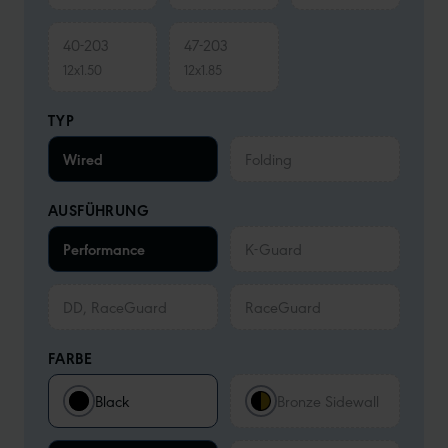
40-203
47-203
12x1.50
12x1.85
TYP
Wired
Folding
AUSFÜHRUNG
Performance
K-Guard
DD, RaceGuard
RaceGuard
FARBE
Black
Bronze Sidewall