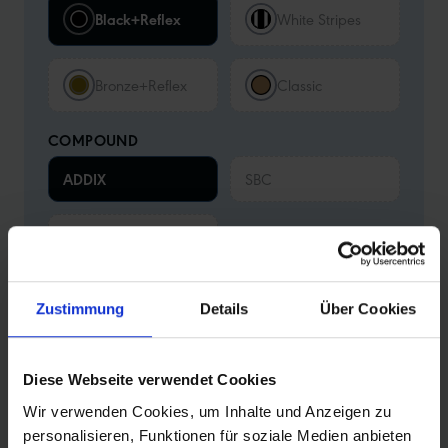
Black+Reflex
White Stripes
Bronze+Reflex
Classic
COMPOUND
ADDIX
SBC
Black'n'Roll
Zustimmung
Details
Über Cookies
Zurücksetzen
Deine Konfiguration
42-622 (28x1.60)
•
Wired
•
Performance
•
Black+Reflex
•
ADDIX
Diese Webseite verwendet Cookies
Weitere Merkmale:
Tube
Wir verwenden Cookies, um Inhalte und Anzeigen zu
personalisieren, Funktionen für soziale Medien anbieten