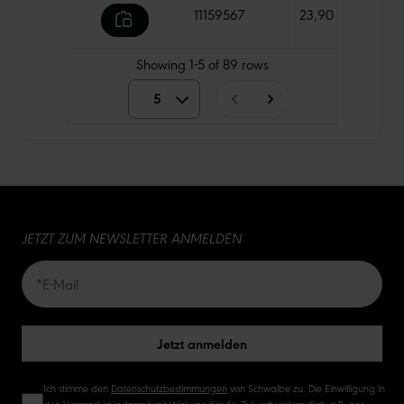
11159567
23,90 €
630 
Showing
1-5
of
89
rows
5
5
10
15
JETZT ZUM NEWSLETTER ANMELDEN
20
50
Jetzt anmelden
Ich stimme den
Datenschutzbestimmungen
von Schwalbe zu. Die Einwilligung in
den Versand ist jederzeit mit Wirkung für die Zukunft widerruflich, z.B. per