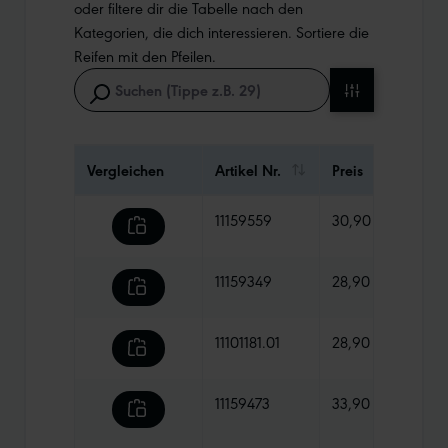
oder filtere dir die Tabelle nach den
Kategorien, die dich interessieren. Sortiere die
Reifen mit den Pfeilen.
Vergleichen
Artikel Nr.
Preis
Gewi
11159559
30,90 €
570 
11159349
28,90 €
755 
11101181.01
28,90 €
765 
11159473
33,90 €
770 