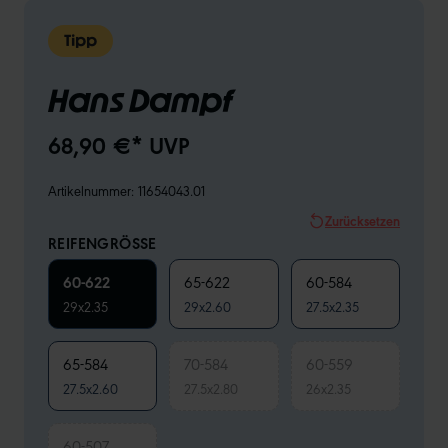
Tipp
Hans Dampf
68,90 €* UVP
Artikelnummer:
11654043.01
Zurücksetzen
REIFENGRÖSSE
60-622
65-622
60-584
29x2.35
29x2.60
27.5x2.35
65-584
70-584
60-559
27.5x2.60
27.5x2.80
26x2.35
60-507