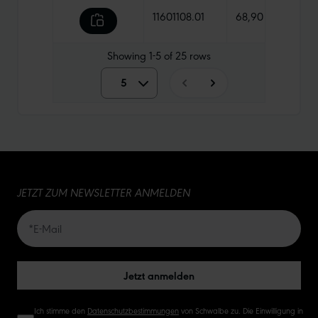
11601108.01
68,90 €
1015 
Showing
1-5
of
25
rows
5
5
10
15
JETZT ZUM NEWSLETTER ANMELDEN
20
50
Jetzt anmelden
Ich stimme den
Datenschutzbestimmungen
von Schwalbe zu. Die Einwilligung in