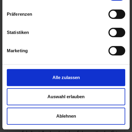
Wahl für alle Pedelecs mit einer Tretunterstützung bis 25
km/h. Das wichtigstes Kriterium für diese Empfehlung:
Präferenzen
Sicherheit.
Statistiken
PRODUKTINFORMATIONEN
Marketing
DER ALLESKÖNNER FÜR ALL MOUNTAIN UND
ENDURO.
Alles was den Spaß am Biken steigert hat
Alle zulassen
Hans Dampf in petto. Für sattes Fahrverhalten und
höchsten Pannenschutz auf anspruchsvollen Trails
bergauf wie bergab.
Auswahl erlauben
Exakte Abstimmung der Stollenposition für ein
kontrolliertes, gutmütiges Fahrverhalten im
Ablehnen
Grenzbereich.
Die Kombination aus großen und kleinen