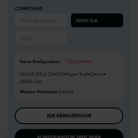
COMPOUND
ADDIX SpeedGrip
ADDIX Soft
ADDIX
Zurücksetzen
Deine Konfiguration
60-622 (29x2.35)
•
TLE
•
Super Trail
•
Classic
•
ADDIX Soft
Weitere Merkmale:
Folding
ZUR HÄNDLERSUCHE
KONFIGURATION SPEICHERN