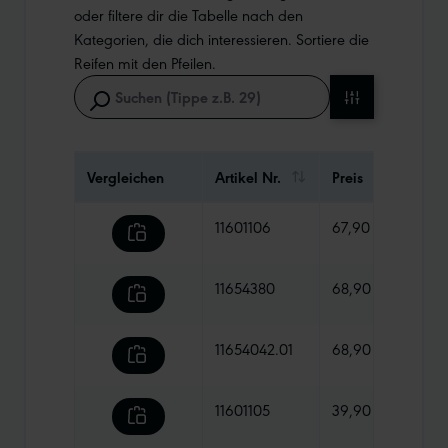
oder filtere dir die Tabelle nach den
Kategorien, die dich interessieren. Sortiere die
Reifen mit den Pfeilen.
Vergleichen
Artikel Nr.
Preis
Gewi
11601106
67,90 €
900 
11654380
68,90 €
1070
11654042.01
68,90 €
980 
11601105
39,90 €
880 