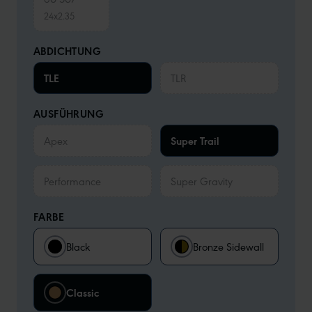
24x2.35
ABDICHTUNG
TLE
TLR
AUSFÜHRUNG
Apex
Super Trail
Performance
Super Gravity
FARBE
Black
Bronze Sidewall
Classic