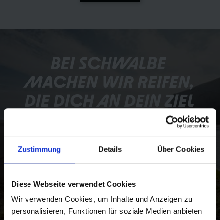
BEI SCHWALBE 
MACHEN WIR REIFEN, 
DIE DICH AN DEIN ZIEL 
BRINGEN. WO AUCH 
IMMER DAS SEIN 
Zustimmung
Details
Über Cookies
MAG. 
Zu den Unternehmenswerten
Diese Webseite verwendet Cookies
Wir verwenden Cookies, um Inhalte und Anzeigen zu
personalisieren, Funktionen für soziale Medien anbieten