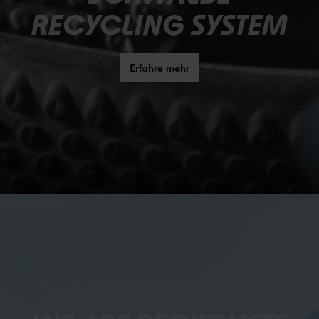
RECYCLING SYSTEM
Erfahre mehr
Bildergalerie überspringen